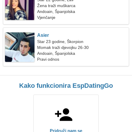
Žena traži muškarca
Andoain, Španjolska
Vjenčanje
Asier
Star 23 godine, Škorpion
Momak traži djevojku 26-30
Andoain, Španjolska
Pravi odnos
Kako funkcionira EspDatingGo
Pridruži nam se