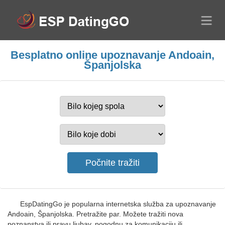
Besplatno online upoznavanje Andoain,
Španjolska
EspDatingGo je popularna internetska služba za upoznavanje
Andoain, Španjolska. Pretražite par. Možete tražiti nova
poznanstva ili pravu ljubav, pogodnu za komunikaciju ili