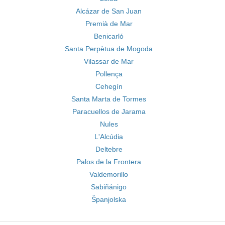
Alcázar de San Juan
Premià de Mar
Benicarló
Santa Perpètua de Mogoda
Vilassar de Mar
Pollença
Cehegín
Santa Marta de Tormes
Paracuellos de Jarama
Nules
L'Alcúdia
Deltebre
Palos de la Frontera
Valdemorillo
Sabiñánigo
Španjolska