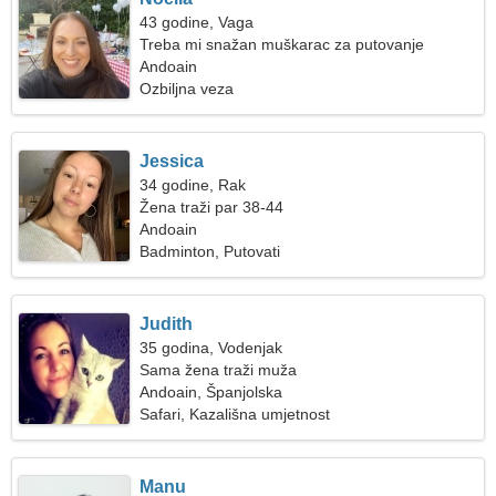
43 godine, Vaga
Treba mi snažan muškarac za putovanje
Andoain
Ozbiljna veza
Jessica
34 godine, Rak
Žena traži par 38-44
Andoain
Badminton, Putovati
Judith
35 godina, Vodenjak
Sama žena traži muža
Andoain, Španjolska
Safari, Kazališna umjetnost
Manu