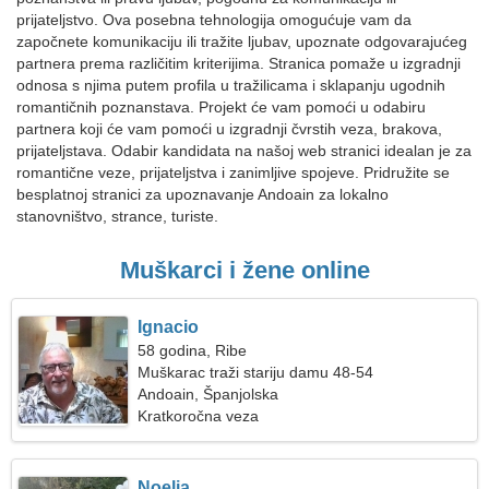
prijateljstvo. Ova posebna tehnologija omogućuje vam da
započnete komunikaciju ili tražite ljubav, upoznate odgovarajućeg
partnera prema različitim kriterijima. Stranica pomaže u izgradnji
odnosa s njima putem profila u tražilicama i sklapanju ugodnih
romantičnih poznanstava. Projekt će vam pomoći u odabiru
partnera koji će vam pomoći u izgradnji čvrstih veza, brakova,
prijateljstava. Odabir kandidata na našoj web stranici idealan je za
romantične veze, prijateljstva i zanimljive spojeve. Pridružite se
besplatnoj stranici za upoznavanje Andoain za lokalno
stanovništvo, strance, turiste.
Muškarci i žene online
Ignacio
58 godina, Ribe
Muškarac traži stariju damu 48-54
Andoain, Španjolska
Kratkoročna veza
Noelia