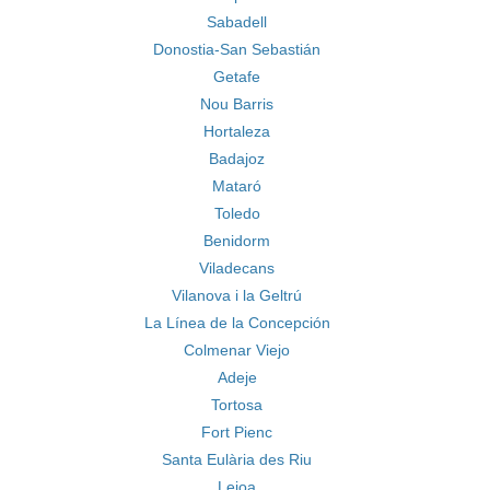
Sabadell
Donostia-San Sebastián
Getafe
Nou Barris
Hortaleza
Badajoz
Mataró
Toledo
Benidorm
Viladecans
Vilanova i la Geltrú
La Línea de la Concepción
Colmenar Viejo
Adeje
Tortosa
Fort Pienc
Santa Eulària des Riu
Leioa