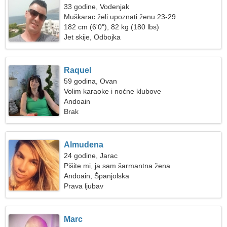
33 godine, Vodenjak
Muškarac želi upoznati ženu 23-29
182 cm (6'0"), 82 kg (180 lbs)
Jet skije, Odbojka
Raquel
59 godina, Ovan
Volim karaoke i noćne klubove
Andoain
Brak
Almudena
24 godine, Jarac
Pišite mi, ja sam šarmantna žena
Andoain, Španjolska
Prava ljubav
Marc