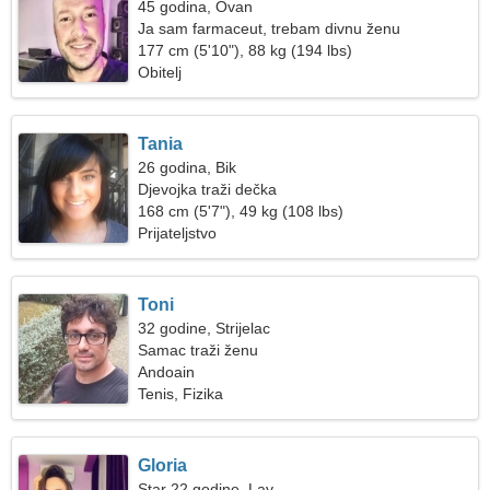
45 godina, Ovan
Ja sam farmaceut, trebam divnu ženu
177 cm (5'10"), 88 kg (194 lbs)
Obitelj
Tania
26 godina, Bik
Djevojka traži dečka
168 cm (5'7"), 49 kg (108 lbs)
Prijateljstvo
Toni
32 godine, Strijelac
Samac traži ženu
Andoain
Tenis, Fizika
Gloria
Star 22 godine, Lav