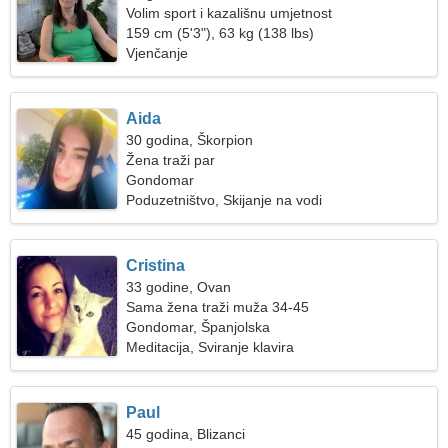
Volim sport i kazališnu umjetnost
159 cm (5'3"), 63 kg (138 lbs)
Vjenčanje
Aida
30 godina, Škorpion
Žena traži par
Gondomar
Poduzetništvo, Skijanje na vodi
Cristina
33 godine, Ovan
Sama žena traži muža 34-45
Gondomar, Španjolska
Meditacija, Sviranje klavira
Paul
45 godina, Blizanci