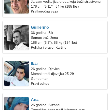
Ja sam voditeljica ureda koja traži strastvenu
ženu
178 cm (5'11"), 84 kg (185 lbs)
Kratkoročna veza
Guillermo
36 godina, Bik
Samac traži ženu
188 cm (6'3"), 88 kg (194 lbs)
Politika i pravo, Karting
Ibai
26 godina, Djevica
Momak traži djevojku 25-29
Gondomar
Pravi odnos
Ana
25 godina, Blizanci
Zavodljiva žena traži ljubavnu vezu