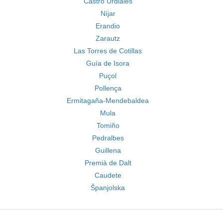
Castro Urdiales
Níjar
Erandio
Zarautz
Las Torres de Cotillas
Guía de Isora
Puçol
Pollença
Ermitagaña-Mendebaldea
Mula
Tomiño
Pedralbes
Guillena
Premià de Dalt
Caudete
Španjolska