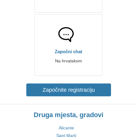
Započni chat
Na hrvatskom
Započnite registraciju
Druga mjesta, gradovi
Alicante
Sant Martí