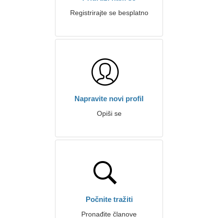
Registrirajte se besplatno
Napravite novi profil
Opiši se
Počnite tražiti
Pronađite članove