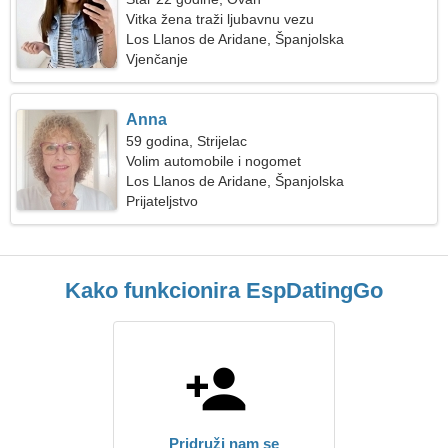
Vitka žena traži ljubavnu vezu
Los Llanos de Aridane, Španjolska
Vjenčanje
Anna
59 godina, Strijelac
Volim automobile i nogomet
Los Llanos de Aridane, Španjolska
Prijateljstvo
Kako funkcionira EspDatingGo
Pridruži nam se