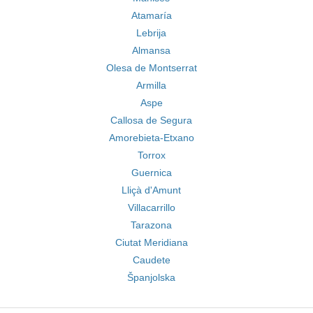
Atamaría
Lebrija
Almansa
Olesa de Montserrat
Armilla
Aspe
Callosa de Segura
Amorebieta-Etxano
Torrox
Guernica
Lliçà d'Amunt
Villacarrillo
Tarazona
Ciutat Meridiana
Caudete
Španjolska