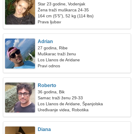
Star 23 godine, Vodenjak
Žena traži muškarca 24-35
164 cm (5'5"), 52 kg (114 lbs)
Prava ljubav
Adrian
27 godina, Ribe
Muškarac traži ženu
Los Llanos de Aridane
Pravi odnos
Roberto
36 godina, Bik
Samac traži ženu 29-33
Los Llanos de Aridane, Španjolska
Uređivanje videa, Robotika
Diana