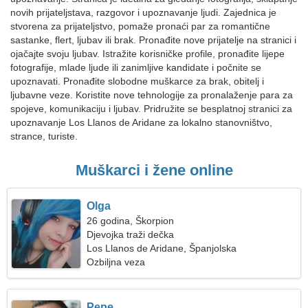
novih prijateljstava, razgovor i upoznavanje ljudi. Zajednica je
stvorena za prijateljstvo, pomaže pronaći par za romantične
sastanke, flert, ljubav ili brak. Pronađite nove prijatelje na stranici i
ojačajte svoju ljubav. Istražite korisničke profile, pronađite lijepe
fotografije, mlade ljude ili zanimljive kandidate i počnite se
upoznavati. Pronađite slobodne muškarce za brak, obitelj i
ljubavne veze. Koristite nove tehnologije za pronalaženje para za
spojeve, komunikaciju i ljubav. Pridružite se besplatnoj stranici za
upoznavanje Los Llanos de Aridane za lokalno stanovništvo,
strance, turiste.
Muškarci i žene online
Olga
26 godina, Škorpion
Djevojka traži dečka
Los Llanos de Aridane, Španjolska
Ozbiljna veza
Pepe