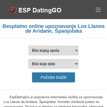
Besplatno online upoznavanje Los Llanos
de Aridane, Španjolska
EspDatingGo je popularna internetska služba za upoznavanje
Los Llanos de Aridane, Španjolska. Koristite učinkovit sustav za
upoznavanje. Stranica je idealna za gledanje fotografija, sklapanje