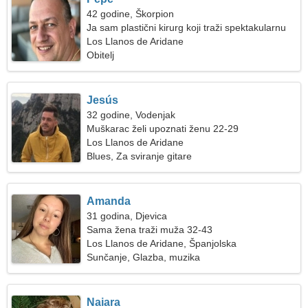
42 godine, Škorpion
Ja sam plastični kirurg koji traži spektakularnu
ženu
Los Llanos de Aridane
Obitelj
Jesús
32 godine, Vodenjak
Muškarac želi upoznati ženu 22-29
Los Llanos de Aridane
Blues, Za sviranje gitare
Amanda
31 godina, Djevica
Sama žena traži muža 32-43
Los Llanos de Aridane, Španjolska
Sunčanje, Glazba, muzika
Naiara