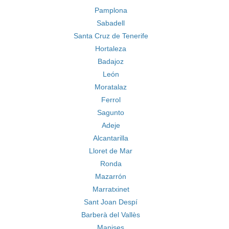
Pamplona
Sabadell
Santa Cruz de Tenerife
Hortaleza
Badajoz
León
Moratalaz
Ferrol
Sagunto
Adeje
Alcantarilla
Lloret de Mar
Ronda
Mazarrón
Marratxinet
Sant Joan Despí
Barberà del Vallès
Manises