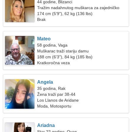
44 godine, Blizanci
Tražim nadahnutog muškarca za zajedničko
skijanje
174 cm (5'9"), 62 kg (136 lbs)
Brak
Mateo
58 godina, Vaga
Muškarac traži stariju damu
188 cm (6'3"), 84 kg (185 lbs)
Kratkoročna veza
Angela
35 godina, Rak
Žena traži par 38-44
Los Llanos de Aridane
Moda, Motosportu
Ariadna
Star 22 godine, Ovan