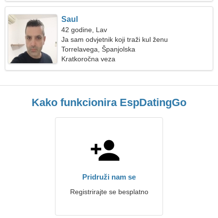
Saul
42 godine, Lav
Ja sam odvjetnik koji traži kul ženu
Torrelavega, Španjolska
Kratkoročna veza
Kako funkcionira EspDatingGo
Pridruži nam se
Registrirajte se besplatno