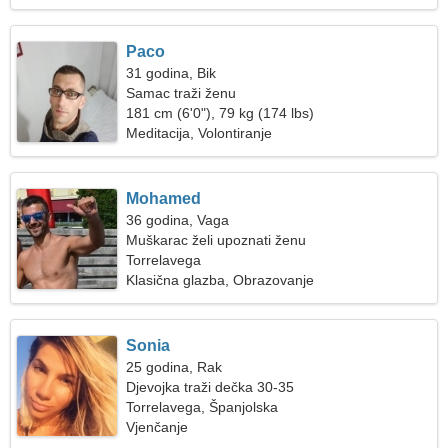
Paco
31 godina, Bik
Samac traži ženu
181 cm (6'0"), 79 kg (174 lbs)
Meditacija, Volontiranje
Mohamed
36 godina, Vaga
Muškarac želi upoznati ženu
Torrelavega
Klasična glazba, Obrazovanje
Sonia
25 godina, Rak
Djevojka traži dečka 30-35
Torrelavega, Španjolska
Vjenčanje