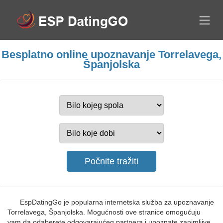
Besplatno online upoznavanje Torrelavega,
Španjolska
EspDatingGo je popularna internetska služba za upoznavanje
Torrelavega, Španjolska. Mogućnosti ove stranice omogućuju
vam da odaberete odgovarajućeg partnera i upoznate zanimljive