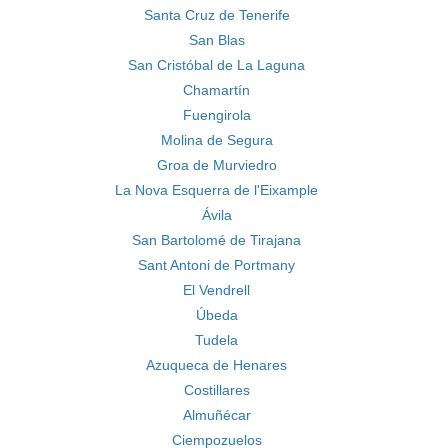
Santa Cruz de Tenerife
San Blas
San Cristóbal de La Laguna
Chamartín
Fuengirola
Molina de Segura
Groa de Murviedro
La Nova Esquerra de l'Eixample
Ávila
San Bartolomé de Tirajana
Sant Antoni de Portmany
El Vendrell
Úbeda
Tudela
Azuqueca de Henares
Costillares
Almuñécar
Ciempozuelos