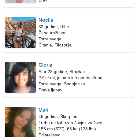
Brak
Noelia
32 godine, Ribe
Žena traži par
Torrelavega
Čitanje, Filozofija
Gloria
Star 23 godine, Strijelac
Pišite mi, ja sam intrigantna žena
Torrelavega, Španjolska
Prava ljubav
Mari
45 godina, Škorpion
Treba mi ljubazan čovjek za život
156 cm (5'2"), 63 kg (138 lbs)
Prijateljstvo