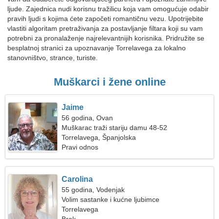
ljude. Zajednica nudi korisnu tražilicu koja vam omogućuje odabir
pravih ljudi s kojima ćete započeti romantičnu vezu. Upotrijebite
vlastiti algoritam pretraživanja za postavljanje filtara koji su vam
potrebni za pronalaženje najrelevantnijih korisnika. Pridružite se
besplatnoj stranici za upoznavanje Torrelavega za lokalno
stanovništvo, strance, turiste.
Muškarci i žene online
Jaime
56 godina, Ovan
Muškarac traži stariju damu 48-52
Torrelavega, Španjolska
Pravi odnos
Carolina
55 godina, Vodenjak
Volim sastanke i kućne ljubimce
Torrelavega