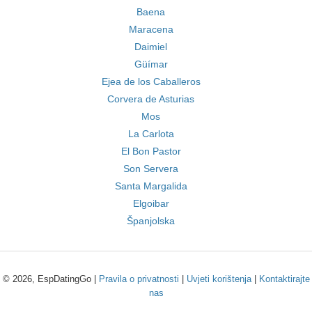
Baena
Maracena
Daimiel
Güímar
Ejea de los Caballeros
Corvera de Asturias
Mos
La Carlota
El Bon Pastor
Son Servera
Santa Margalida
Elgoibar
Španjolska
© 2026, EspDatingGo |
Pravila o privatnosti
|
Uvjeti korištenja
|
Kontaktirajte
nas