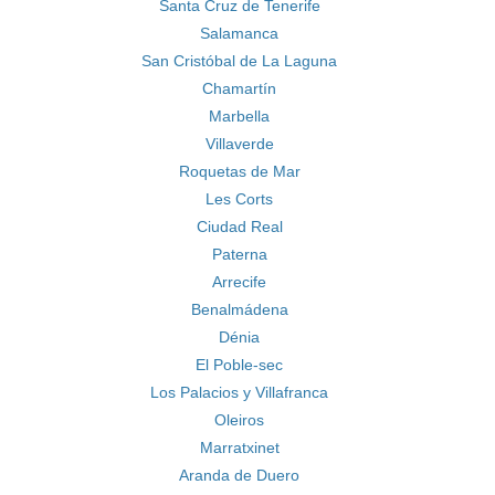
Santa Cruz de Tenerife
Salamanca
San Cristóbal de La Laguna
Chamartín
Marbella
Villaverde
Roquetas de Mar
Les Corts
Ciudad Real
Paterna
Arrecife
Benalmádena
Dénia
El Poble-sec
Los Palacios y Villafranca
Oleiros
Marratxinet
Aranda de Duero