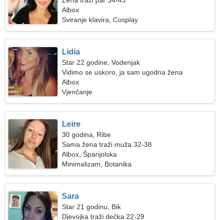
Žena traži par 34-43
Albox
Sviranje klavira, Cosplay
Lidia
Star 22 godine, Vodenjak
Vidimo se uskoro, ja sam ugodna žena
Albox
Vjenčanje
Leire
30 godina, Ribe
Sama žena traži muža 32-38
Albox, Španjolska
Minimalizam, Botanika
Sara
Star 21 godinu, Bik
Djevojka traži dečka 22-29