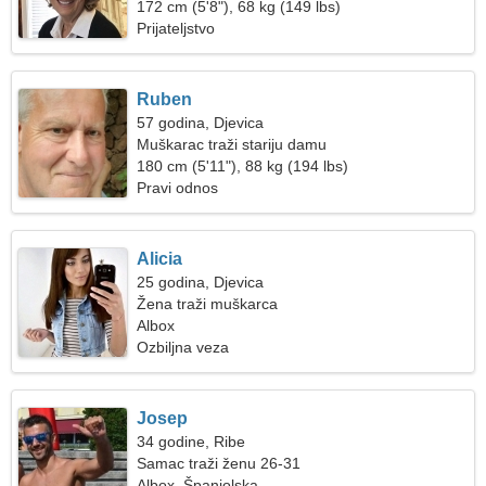
172 cm (5'8"), 68 kg (149 lbs)
Prijateljstvo
Ruben
57 godina, Djevica
Muškarac traži stariju damu
180 cm (5'11"), 88 kg (194 lbs)
Pravi odnos
Alicia
25 godina, Djevica
Žena traži muškarca
Albox
Ozbiljna veza
Josep
34 godine, Ribe
Samac traži ženu 26-31
Albox, Španjolska