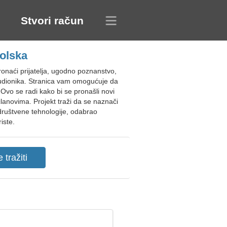
Stvori račun
olska
naći prijatelja, ugodno poznanstvo,
a sudionika. Stranica vam omogućuje da
Ovo se radi kako bi se pronašli novi
članovima. Projekt traži da se naznači
 društvene tehnologije, odabrao
iste.