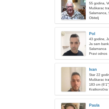
55 godina, V
Muškarac tra
Salamanca, 
Obitelj
Pol
43 godine, J
Ja sam banka
Salamanca
Pravi odnos
Ivan
Star 22 godin
Muškarac tra
183 cm (6'1")
Kratkoročna
Paula