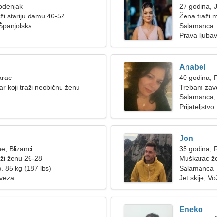
odenjak
27 godina, 
ži stariju damu 46-52
Žena traži 
Španjolska
Salamanca
Prava ljubav
Anabel
arac
40 godina, 
r koji traži neobičnu ženu
Trebam zavod
kuhamo
Salamanca, 
Prijateljstvo
Jon
e, Blizanci
35 godina, 
ži ženu 26-28
Muškarac že
, 85 kg (187 lbs)
Salamanca
 veza
Jet skije, 
Eneko