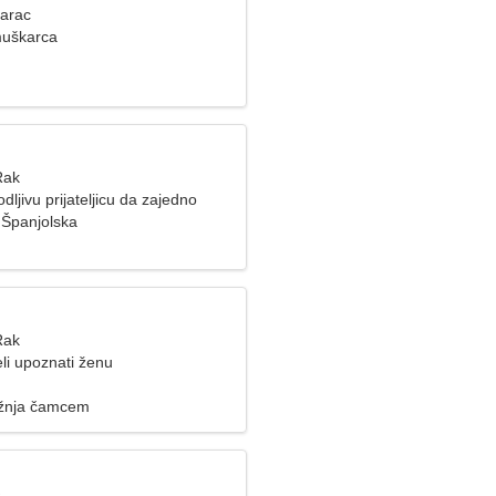
Jarac
muškarca
Rak
ljivu prijateljicu da zajedno
Španjolska
Rak
li upoznati ženu
Vožnja čamcem