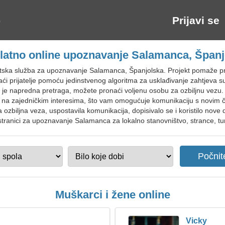
Prijavi se
latno online upoznavanje Salamanca, Španj
tska služba za upoznavanje Salamanca, Španjolska. Projekt pomaže pro
pronaći prijatelje pomoću jedinstvenog algoritma za usklađivanje zahtjev
je napredna pretraga, možete pronaći voljenu osobu za ozbiljnu vezu. 
jeni na zajedničkim interesima, što vam omogućuje komunikaciju s novim 
 ozbiljna veza, uspostavila komunikacija, dopisivalo se i koristilo nove
 stranici za upoznavanje Salamanca za lokalno stanovništvo, strance, tur
Muškarci i žene online
Vicky