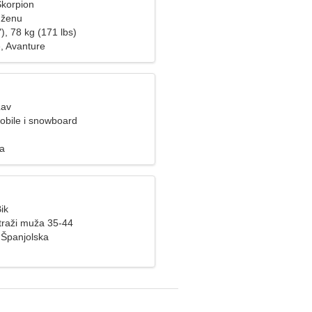
Škorpion
 ženu
), 78 kg (171 lbs)
, Avanture
Lav
obile i snowboard
za
ik
raži muža 35-44
Španjolska