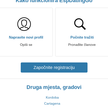
Kako funkcionira EspDatingGo
Napravite novi profil
Počnite tražiti
Opiši se
Pronađite članove
Započnite registraciju
Druga mjesta, gradovi
Kordoba
Cartagena