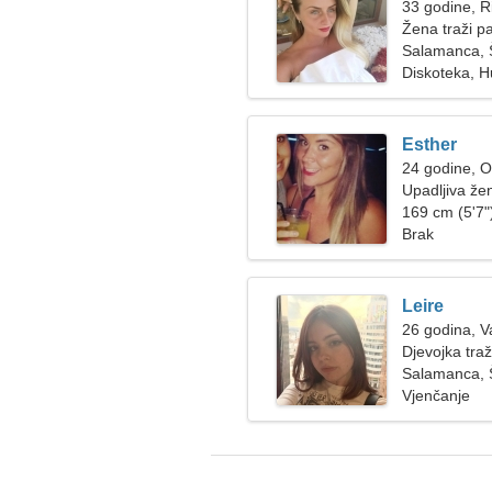
33 godine, R
Žena traži p
Salamanca, 
Diskoteka, 
Esther
24 godine, 
Upadljiva žen
169 cm (5'7")
Brak
Leire
26 godina, 
Djevojka tra
Salamanca, 
Vjenčanje