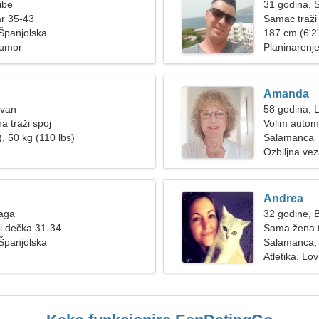
ibe
31 godina, 
ar 35-43
Samac traži
Španjolska
187 cm (6'2"
Humor
Planinarenje
Amanda
Ovan
58 godina, 
a traži spoj
Volim autom
, 50 kg (110 lbs)
Salamanca
Ozbiljna ve
Andrea
Vaga
32 godine, B
ži dečka 31-34
Sama žena t
Španjolska
Salamanca, 
Atletika, Lov