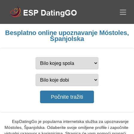
Besplatno online upoznavanje Móstoles,
Španjolska
EspDatingGo je popularna internetska služba za upoznavanje
Móstoles, Španjolska. Odaberite svoje omiljene profile i započnite
virtualni razgovor s korisnicima. Stranica će vam pomoći pronaći