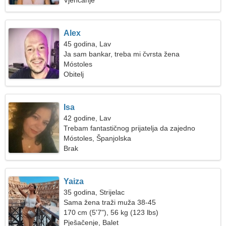
Vjenčanje
Alex
45 godina, Lav
Ja sam bankar, treba mi čvrsta žena
Móstoles
Obitelj
Isa
42 godine, Lav
Trebam fantastičnog prijatelja da zajedno
skijamo
Móstoles, Španjolska
Brak
Yaiza
35 godina, Strijelac
Sama žena traži muža 38-45
170 cm (5'7"), 56 kg (123 lbs)
Pješačenje, Balet