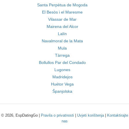
Santa Perpètua de Mogoda
El Besòs i el Maresme
Vilassar de Mar
Mairena del Alcor
Lalín
Navalmoral de la Mata
Mula
Tàrrega
Bollullos Par del Condado
Lugones
Madridejos
Huétor Vega
Španjolska
© 2026, EspDatingGo |
Pravila o privatnosti
|
Uvjeti korištenja
|
Kontaktirajte
nas