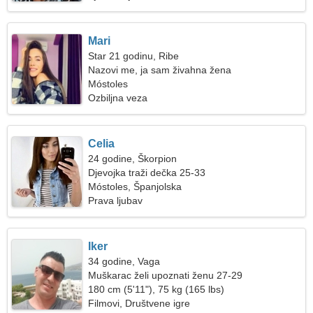
Mari
Star 21 godinu, Ribe
Nazovi me, ja sam živahna žena
Móstoles
Ozbiljna veza
Celia
24 godine, Škorpion
Djevojka traži dečka 25-33
Móstoles, Španjolska
Prava ljubav
Iker
34 godine, Vaga
Muškarac želi upoznati ženu 27-29
180 cm (5'11"), 75 kg (165 lbs)
Filmovi, Društvene igre