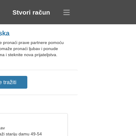
Stvori račun
ska
e pronaći prave partnere pomoću
 pomaže pronaći ljubav i ponude
a i steknite nova prijateljstva.
Lav
aži stariju damu 49-54