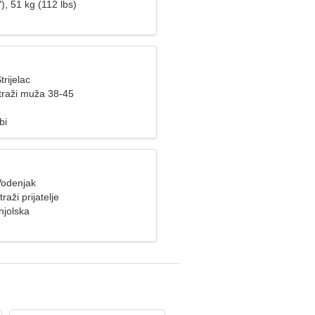
), 51 kg (112 lbs)
trijelac
raži muža 38-45
bi
Vodenjak
raži prijatelje
njolska