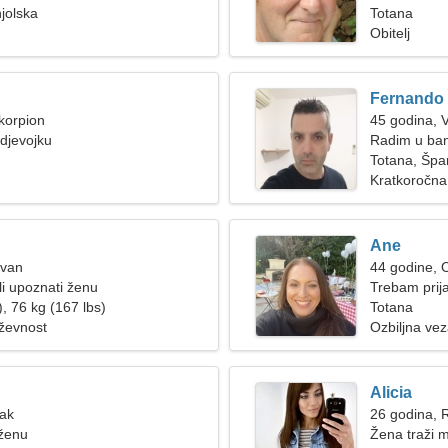
jolska
Totana
Obitelj
Fernando
korpion
45 godina, 
djevojku
Radim u banc
Totana, Špa
Kratkoročna
Ane
Ovan
44 godine, 
i upoznati ženu
Trebam prija
, 76 kg (167 lbs)
Totana
iževnost
Ozbiljna ve
Alicia
Rak
26 godina, 
 ženu
Žena traži 