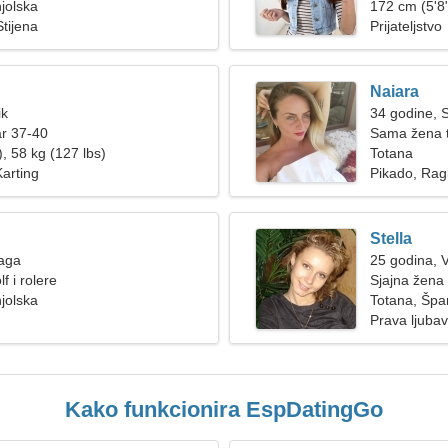
jolska
172 cm (5'8"
Stijena
Prijateljstvo
Naiara
ik
34 godine, S
ar 37-40
Sama žena t
, 58 kg (127 lbs)
Totana
Karting
Pikado, Rag
Stella
Vaga
25 godina, 
f i rolere
Sjajna žena t
jolska
Totana, Špa
Prava ljubav
Kako funkcionira EspDatingGo