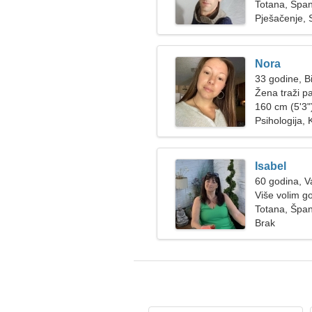
Totana, Špan
Pješačenje, 
Nora
33 godine, B
Žena traži p
160 cm (5'3")
Psihologija, 
Isabel
60 godina, 
Više volim gol
Totana, Špan
Brak