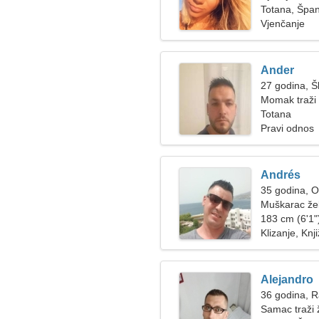
Totana, Špan
Vjenčanje
Ander
27 godina, Š
Momak traži 
Totana
Pravi odnos
Andrés
35 godina, 
Muškarac žel
183 cm (6'1")
Klizanje, Knj
Alejandro
36 godina, 
Samac traži