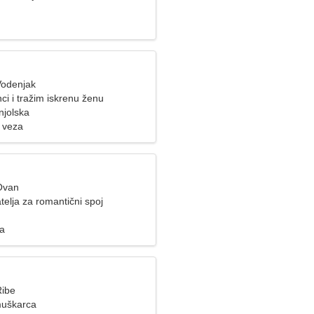
Vodenjak
i i tražim iskrenu ženu
njolska
 veza
Ovan
telja za romantični spoj
za
Ribe
muškarca