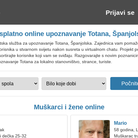
Prijavi se
splatno online upoznavanje Totana, Španjol
etska služba za upoznavanje Totana, Španjolska. Zajednica vam pomaž
korisnika u stvarnom svijetu nakon susreta u virtualnom chatu. Projekt
i sortirajte korisnike koji vam se sviđaju. Razgovarajte s novim poznanicim
oznavanje Totana za lokalno stanovništvo, strance, turiste.
Muškarci i žene online
Mario
Rak
58 godina, 
ži dečka 25-32
Muškarac tr