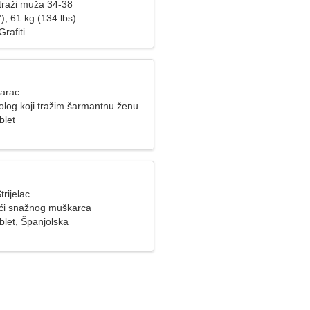
raži muža 34-38
), 61 kg (134 lbs)
Grafiti
Jarac
olog koji tražim šarmantnu ženu
blet
trijelac
ći snažnog muškarca
blet, Španjolska