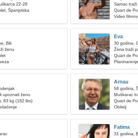
muškarca 22-28
Samac traži
let, Španjolska
Quart de Po
Video filmovi
Eva
ne, Bik
30 godina, 
ži ženu
Žena traži p
let
Quart de Po
 veza
Planinarenje
Arnau
odenjak
58 godina, 
i upoznati ženu
Muškarac tra
, 83 kg (182 lbs)
Quart de Po
ješačenje
Obitelj
Fatima
arac
31 godina, B