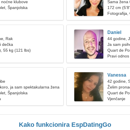
 i noćne klubove
Sama žena t
let, Španjolska
172 cm (5'8"
Fotografija, 
Daniel
ne, Rak
44 godine, 
ži dečka
Ja sam psih
, 55 kg (121 lbs)
Quart de Po
Pravi odnos
Vanessa
ibe
42 godine, S
koro, ja sam spektakularna žena
Želim prona
let, Španjolska
Quart de Po
a
Vjenčanje
Kako funkcionira EspDatingGo