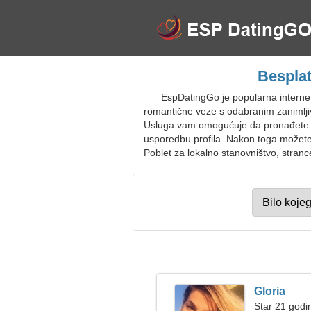
Besplat
EspDatingGo je popularna internet
romantične veze s odabranim zanimlji
Usluga vam omogućuje da pronađete zan
usporedbu profila. Nakon toga možete z
Poblet za lokalno stanovništvo, strance
Gloria
Star 21 godi