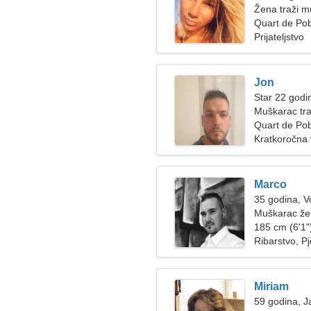
Žena traži 
Quart de Pob
Prijateljstvo
Jon
Star 22 godi
Muškarac tra
Quart de Pob
Kratkoročna
Marco
35 godina, V
Muškarac žel
185 cm (6'1")
Ribarstvo, P
Miriam
59 godina, J