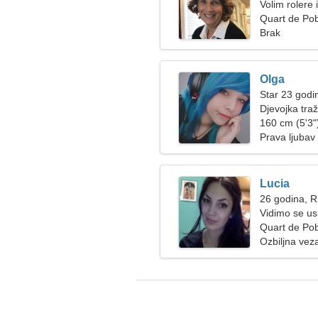
Volim rolere
Quart de Pob
Brak
Olga
Star 23 godi
Djevojka tra
160 cm (5'3")
Prava ljubav
Lucia
26 godina, R
Vidimo se us
Quart de Pob
Ozbiljna vez