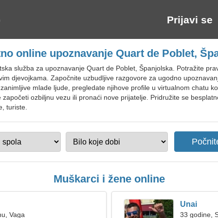
Prijavi se
no online upoznavanje Quart de Poblet, Šp
ska služba za upoznavanje Quart de Poblet, Španjolska. Potražite pravo
vim djevojkama. Započnite uzbudljive razgovore za ugodno upoznavanj
imljive mlade ljude, pregledate njihove profile u virtualnom chatu kor
apočeti ozbiljnu vezu ili pronaći nove prijatelje. Pridružite se besplat
, turiste.
Muškarci i žene online
Unai
nu, Vaga
33 godine, S