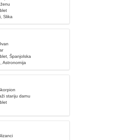
 ženu
blet
, Slika
Ovan
ar
blet, Španjolska
, Astronomija
Škorpion
ži stariju damu
blet
lizanci