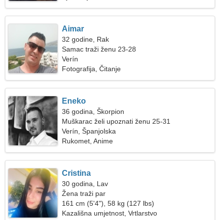
Aimar
32 godine, Rak
Samac traži ženu 23-28
Verín
Fotografija, Čitanje
Eneko
36 godina, Škorpion
Muškarac želi upoznati ženu 25-31
Verín, Španjolska
Rukomet, Anime
Cristina
30 godina, Lav
Žena traži par
161 cm (5'4"), 58 kg (127 lbs)
Kazališna umjetnost, Vrtlarstvo