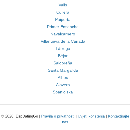
Valls
Cullera
Paiporta
Primer Ensanche
Navalcarnero
Villanueva de la Cañada
Tàrrega
Béjar
Salobreña
Santa Margalida
Albox
Alovera
Španjolska
© 2026, EspDatingGo |
Pravila o privatnosti
|
Uvjeti korištenja
|
Kontaktirajte
nas