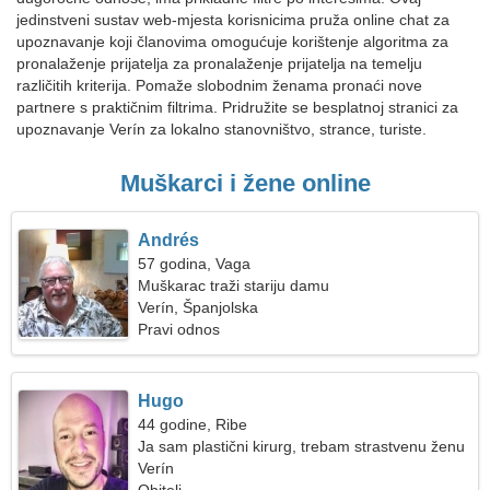
jedinstveni sustav web-mjesta korisnicima pruža online chat za
upoznavanje koji članovima omogućuje korištenje algoritma za
pronalaženje prijatelja za pronalaženje prijatelja na temelju
različitih kriterija. Pomaže slobodnim ženama pronaći nove
partnere s praktičnim filtrima. Pridružite se besplatnoj stranici za
upoznavanje Verín za lokalno stanovništvo, strance, turiste.
Muškarci i žene online
Andrés
57 godina, Vaga
Muškarac traži stariju damu
Verín, Španjolska
Pravi odnos
Hugo
44 godine, Ribe
Ja sam plastični kirurg, trebam strastvenu ženu
Verín