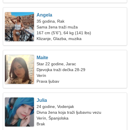
Angela
35 godina, Rak
Sama žena traži muža
167 cm (5'6"), 64 kg (141 lbs)
Klizanje, Glazba, muzika
Maite
Star 22 godine, Jarac
Djevojka traži dečka 28-29
Verín
Prava ljubav
Julia
24 godine, Vodenjak
Divna žena koja traži ljubavnu vezu
Verín, Španjolska
Brak