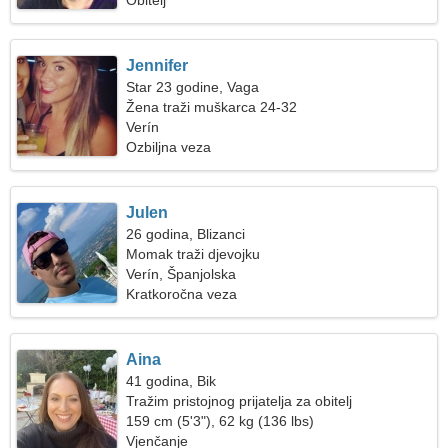
Obitelj
Jennifer
Star 23 godine, Vaga
Žena traži muškarca 24-32
Verín
Ozbiljna veza
Julen
26 godina, Blizanci
Momak traži djevojku
Verín, Španjolska
Kratkoročna veza
Aina
41 godina, Bik
Tražim pristojnog prijatelja za obitelj
159 cm (5'3"), 62 kg (136 lbs)
Vjenčanje