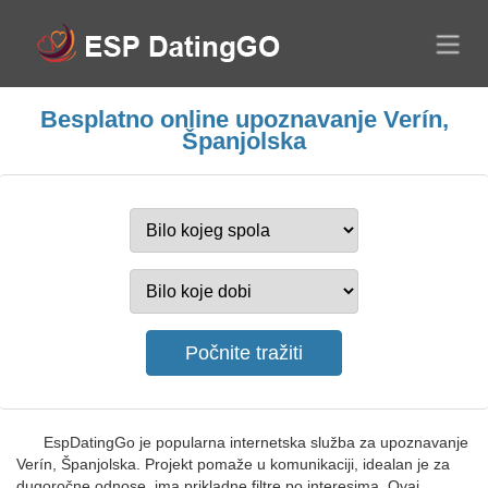
Besplatno online upoznavanje Verín,
Španjolska
EspDatingGo je popularna internetska služba za upoznavanje
Verín, Španjolska. Projekt pomaže u komunikaciji, idealan je za
dugoročne odnose, ima prikladne filtre po interesima. Ovaj